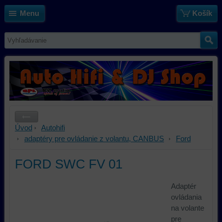
Menu
Košík
Úvod
Autohifi
adaptéry pre ovládanie z volantu, CANBUS
Ford
FORD SWC FV 01
Adaptér
ovládania
na volante
pre