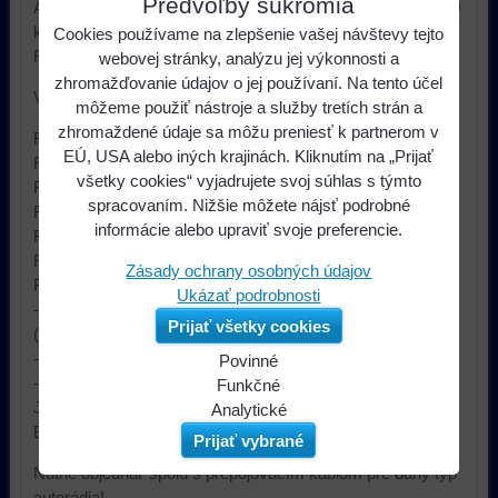
Predvoľby súkromia
Adaptér ovládania na volante pre zapojenie autorádia s ISO
konektorom pre vozidlá FORD Fiesta / Escort / Mondeo /
Cookies používame na zlepšenie vašej návštevy tejto
Focus / Galaxy.
webovej stránky, analýzu jej výkonnosti a
zhromažďovanie údajov o jej používaní. Na tento účel
Vhodné pre automobily:
môžeme použiť nástroje a služby tretích strán a
zhromaždené údaje sa môžu preniesť k partnerom v
FORD Fiesta (->2003)
EÚ, USA alebo iných krajinách. Kliknutím na „Prijať
FORD Puma (1997-2002)
všetky cookies“ vyjadrujete svoj súhlas s týmto
FORD Escort (->2001)
spracovaním. Nižšie môžete nájsť podrobné
FORD Mondeo (->2003)
informácie alebo upraviť svoje preferencie.
FORD Focus (->2004)
FORD Galaxy (1997-2000)
Zásady ochrany osobných údajov
FORD Transit (1996-2005)
Ukázať podrobnosti
- s originálnym autorádiom 4050/5000/6000/6006/7000
Prijať všetky cookies
(Visteon) (mimo provedenia Ghia/ST24)
- starý FORD konektor (7+8pinov)
Povinné
- pre aftermarket autorádia Sony, Kenwood, Panasonic,
Naša
Funkčné
JVC, Pioneer, Blaupunkt, Clarion, Alpine, LG, Zenec,
webová
Môžeme
Analytické
Becker, Nakamichi, Philips s ISO konektorom
stránka
ukladať
Používanie
Prijať vybrané
ukladá
údaje
analytických
Nutné objednať spolu s prepojovacím káblom pre daný typ
údaje
na
nástrojov
autorádia!