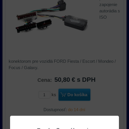
zapojenie
autorádia s
ISO
konektorom pre vozidlá FORD Fiesta / Escort / Mondeo /
Focus / Galaxy.
50,80 €
s DPH
Cena:
ks
Do košíka
Dostupnosť:
do 14 dní
Výrobca:
Connect 2