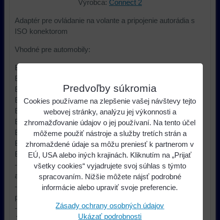
Výrobca:
Connect 2
Adaptér pre ovládanie na volante a pripojenie autorádia s
ISO konektorom
Vhodné pre automobily:
BMW 1 [E87] (2004- 2013)
BMW 3 [E90] (3 / 2005-2 / 2012)
Predvoľby súkromia
BMW 3 [E91] (9 / 2005-2 / 2012)
BMW 3 [E92] (9 / 2006-2 / 2012)
Cookies používame na zlepšenie vašej návštevy tejto
BMW 3 [E93] (3 / 2007-2 / 2012)
webovej stránky, analýzu jej výkonnosti a
BMW 5 [E60] (2004-2012)
zhromažďovanie údajov o jej používaní. Na tento účel
BMW 6 (2005->)
môžeme použiť nástroje a služby tretích strán a
BMW 7 [E65] (2005->)
zhromaždené údaje sa môžu preniesť k partnerom v
BMW Mini (2006->)
EÚ, USA alebo iných krajinách. Kliknutím na „Prijať
- Pre automobily s BMW autorádiom Business Profesional
všetky cookies“ vyjadrujete svoj súhlas s týmto
a OEM parkovacími snímačmi / bez iDrive
spracovaním. Nižšie môžete nájsť podrobné
- Ovládacie funkcie palubného počítača a OEM
informácie alebo upraviť svoje preferencie.
parkovacích snímačov zostanú zachované
Zásady ochrany osobných údajov
- Pre aftermarket autorádiá Sony, Kenwood, Panasonic,
Ukázať podrobnosti
JVC, Pioneer, Blaupunkt, Clarion, Alpine, LG, Zenec,