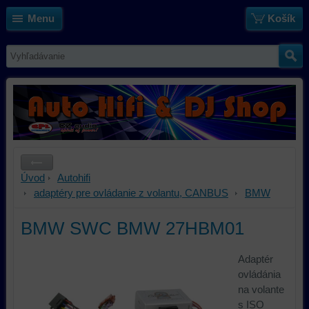
Menu
Košík
Úvod
Autohifi
adaptéry pre ovládanie z volantu, CANBUS
BMW
BMW SWC BMW 27HBM01
Adaptér
ovládánia
na volante
s ISO