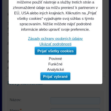
môžeme použiť nástroje a služby tretích strán a
Výrobca:
ACV
zhromaždené údaje sa môžu preniesť k partnerom v
EÚ, USA alebo iných krajinách. Kliknutím na „Prijať
Pre modely Škoda:
všetky cookies“ vyjadrujete svoj súhlas s týmto
Skoda Fabia I (6Y) 1999 - 2007
spracovaním. Nižšie môžete nájsť podrobné
Skoda Octavia I (1U) 2000 - 2004
informácie alebo upraviť svoje preferencie.
Skoda Felicia 1994 - 2001
Zásady ochrany osobných údajov
Pre modely s 20-PIN Mini-ISO konektorom
Ukázať podrobnosti
Prijať všetky cookies
nevhodné pre Technisat/Symphony rádiá
Povinné
Nutné objednať spolu s adaptérom pre daný typ
Naša
Funkčné
autor
ádia!
webová
Môžeme
Analytické
stránka
ukladať
Používanie
Prijať vybrané
ukladá
údaje
analytických
Nový komentár
údaje
na
nástrojov
na
vašom
nám
vašom
zariadení
umožňuje
Názov:
zariadení
(súbory
lepšie
(súbory
cookie
porozumieť
*
Meno: