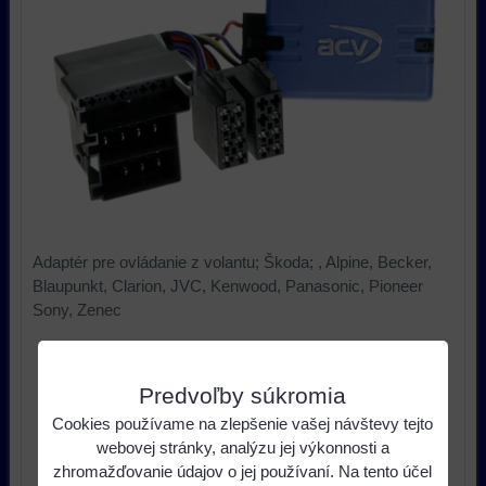
Adaptér pre ovládanie z volantu; Škoda; , Alpine, Becker,
Blaupunkt, Clarion, JVC, Kenwood, Panasonic, Pioneer
Sony, Zenec
59 €
s DPH
Cena:
Predvoľby súkromia
ks
Do košíka
Cookies používame na zlepšenie vašej návštevy tejto
webovej stránky, analýzu jej výkonnosti a
Dostupnosť:
Skladom u nás
zhromažďovanie údajov o jej používaní. Na tento účel