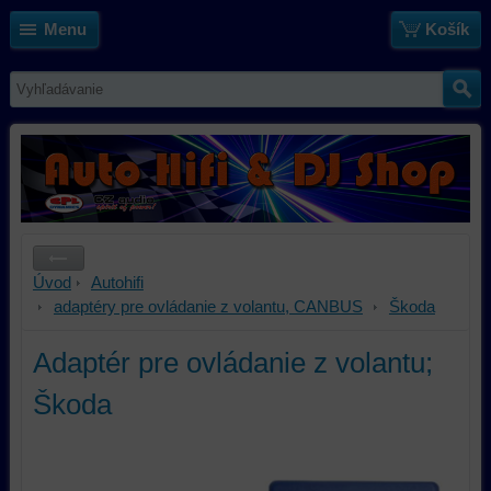
Menu
Košík
Úvod
Autohifi
adaptéry pre ovládanie z volantu, CANBUS
Škoda
Adaptér pre ovládanie z volantu;
Škoda