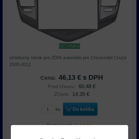
NOVINKA
strieborný rámik pre 2DIN autorádio pre Chcevrolet Cruze
2009-2012
46,13 €
s DPH
Cena:
60,48 €
Pred zľavou:
Zľava:
14,35 €
ks
Do košíka
Dostupnosť:
do 14 dní
Výrobca:
Xtrons