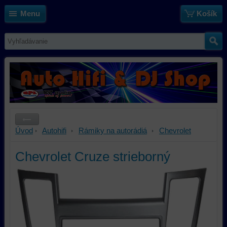
Menu
Košík
Úvod
Autohifi
Rámiky na autorádiá
Chevrolet
Chevrolet Cruze strieborný