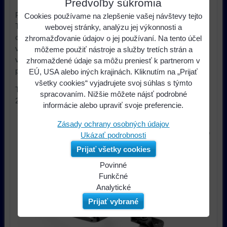
Predvoľby súkromia
Popis:
Cookies používame na zlepšenie vašej návštevy tejto
Tento dvojitý adaptér -rámik konvertuje otvory po
webovej stránky, analýzu jej výkonnosti a
odstránení hlavnej jednotky pôvodného výrobcu tak, aby
zhromažďovanie údajov o jej používaní. Na tento účel
vyhovovali dvojitej veľkosti DIN, ktorú používa väčšina
môžeme použiť nástroje a služby tretích strán a
výrobcov hlavných jednotiek na trhu, pričom zachováva
zhromaždené údaje sa môžu preniesť k partnerom v
pôvodný vizuálny vzhľad palubnej dosky.
EÚ, USA alebo iných krajinách. Kliknutím na „Prijať
všetky cookies“ vyjadrujete svoj súhlas s týmto
Tieto rámiky sú vhodné pre modely CHEVROLET Cruze
spracovaním. Nižšie môžete nájsť podrobné
2009-2012
informácie alebo upraviť svoje preferencie.
Zásady ochrany osobných údajov
Ukázať podrobnosti
Prijať všetky cookies
Povinné
Naša
Funkčné
webová
Môžeme
Analytické
stránka
ukladať
Používanie
Prijať vybrané
ukladá
údaje
analytických
údaje
na
nástrojov