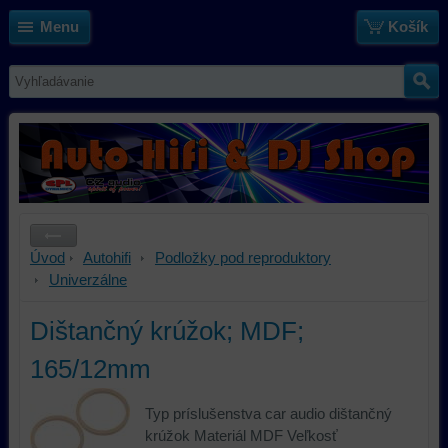
Menu
Košík
Úvod
Autohifi
Podložky pod reproduktory
Univerzálne
Dištančný krúžok; MDF;
165/12mm
Typ príslušenstva car audio dištančný
krúžok Materiál MDF Veľkosť