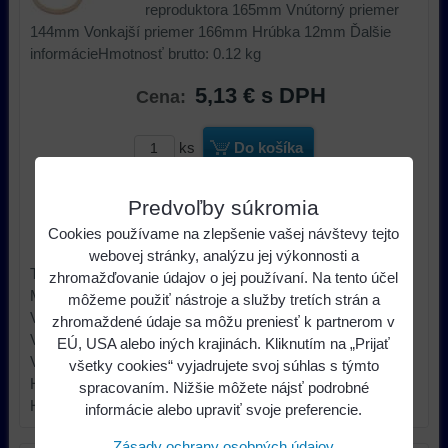
reproduktora 165mm Vnútorný priemer
144mm Vonkajší priemer 166mm Hrúbka 12mm Ďalšie
informácieHmotnosť brutto: 0.12 kg
5,13 €
s DPH
Cena:
ks
Do košíka
Dostupnosť:
Skladom u nás
Predvoľby súkromia
Cookies používame na zlepšenie vašej návštevy tejto
Výrobca:
4CARMEDIA
webovej stránky, analýzu jej výkonnosti a
Typ príslušenstva car audio dištančný krúžok
zhromažďovanie údajov o jej používaní. Na tento účel
Materiál MDF
môžeme použiť nástroje a služby tretích strán a
Veľkosť reproduktora 165mm
zhromaždené údaje sa môžu preniesť k partnerom v
Vnútorný priemer 144mm
EÚ, USA alebo iných krajinách. Kliknutím na „Prijať
Vonkajší priemer 166mm
všetky cookies“ vyjadrujete svoj súhlas s týmto
Hrúbka 12mm Ďalšie informácie
spracovaním. Nižšie môžete nájsť podrobné
Hmotnosť brutto: 0.12 kg
informácie alebo upraviť svoje preferencie.
Zásady ochrany osobných údajov