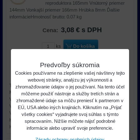
reproduktora 165mm Vnútorný priemer
144mm Vonkajší priemer 166mm Hrúbka 8mm Ďalšie
informácieHmotnosť brutto: 0.07 kg
3,08 €
s DPH
Cena:
ks
Do košíka
Dostupnosť:
Skladom u nás
Predvoľby súkromia
Cookies používame na zlepšenie vašej návštevy tejto
Výrobca:
4CARMEDIA
webovej stránky, analýzu jej výkonnosti a
Typ príslušenstva car audio dištančný krúžok
zhromažďovanie údajov o jej používaní. Na tento účel
Materiál MDF
môžeme použiť nástroje a služby tretích strán a
Veľkosť reproduktora 165mm
zhromaždené údaje sa môžu preniesť k partnerom v
Vnútorný priemer 144mm
EÚ, USA alebo iných krajinách. Kliknutím na „Prijať
Vonkajší priemer 166mm
všetky cookies“ vyjadrujete svoj súhlas s týmto
Hrúbka 8mm Ďalšie informácie
spracovaním. Nižšie môžete nájsť podrobné
Hmotnosť brutto: 0.07 kg
informácie alebo upraviť svoje preferencie.
Zásady ochrany osobných údajov