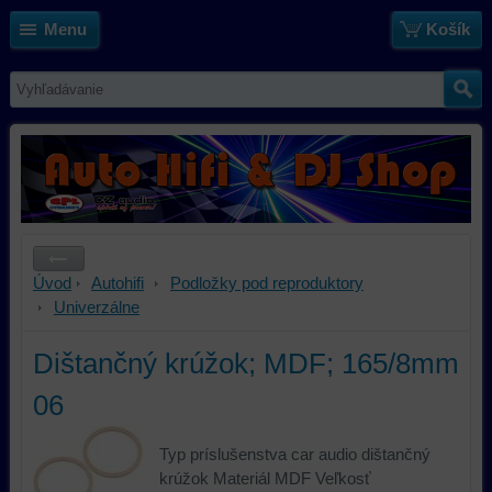
Menu
Košík
Úvod
Autohifi
Podložky pod reproduktory
Univerzálne
Dištančný krúžok; MDF; 165/8mm
06
Typ príslušenstva car audio dištančný
krúžok Materiál MDF Veľkosť