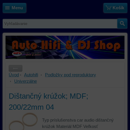
Menu
Košík
Úvod
Autohifi
Podložky pod reproduktory
Univerzálne
Dištančný krúžok; MDF;
200/22mm 04
Typ príslušenstva car audio dištančný
krúžok Materiál MDF Veľkosť