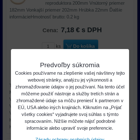
reproduktora 200mm Vnútorný priemer
182mm Vonkajší priemer 202mm Hrúbka 22mm Ďalšie
informácieHmotnosť brutto: 0.2 kg
7,18 €
s DPH
Cena:
ks
Do košíka
Dostupnosť:
Skladom u nás
Predvoľby súkromia
Cookies používame na zlepšenie vašej návštevy tejto
Výrobca:
4CARMEDIA
webovej stránky, analýzu jej výkonnosti a
Typ príslušenstva car audio dištančný krúžok
zhromažďovanie údajov o jej používaní. Na tento účel
Materiál MDF
môžeme použiť nástroje a služby tretích strán a
Veľkosť reproduktora 200mm
zhromaždené údaje sa môžu preniesť k partnerom v
Vnútorný priemer 182mm
EÚ, USA alebo iných krajinách. Kliknutím na „Prijať
Vonkajší priemer 202mm
všetky cookies“ vyjadrujete svoj súhlas s týmto
Hrúbka 22mm Ďalšie informácie
spracovaním. Nižšie môžete nájsť podrobné
Hmotnosť brutto: 0.2 kg
informácie alebo upraviť svoje preferencie.
Zásady ochrany osobných údajov