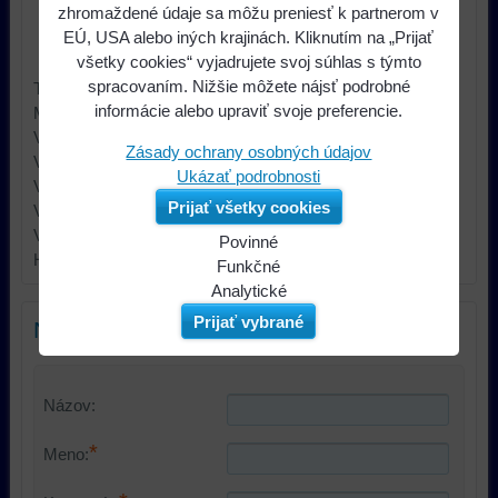
Dostupnosť:
do 14 dní
zhromaždené údaje sa môžu preniesť k partnerom v
EÚ, USA alebo iných krajinách. Kliknutím na „Prijať
Výrobca:
4CARMEDIA
všetky cookies“ vyjadrujete svoj súhlas s týmto
spracovaním. Nižšie môžete nájsť podrobné
Typ príslušenstva car audio reproduktorová mriežka
informácie alebo upraviť svoje preferencie.
Materiál MDF
Veľkosť reproduktora 250mm
Zásady ochrany osobných údajov
Vnútorný priemer 277mm
Ukázať podrobnosti
Vonkajší priemer 286mm
Prijať všetky cookies
Vnútorná výška 36mm
Vonkajšia výška 32mm Ďalšie informácie
Povinné
Hmotnosť brutto: 0.2 kg
Naša
Funkčné
webová
Môžeme
Analytické
stránka
ukladať
Používanie
Prijať vybrané
Nový komentár
ukladá
údaje
analytických
údaje
na
nástrojov
na
vašom
nám
Názov:
vašom
zariadení
umožňuje
zariadení
(súbory
lepšie
*
Meno:
(súbory
cookie
porozumieť
cookie
a
potrebám