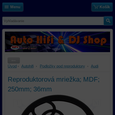
Menu
Košík
Úvod
Autohifi
Podložky pod reproduktory
Audi
Reproduktorová mriežka; MDF;
250mm; 36mm