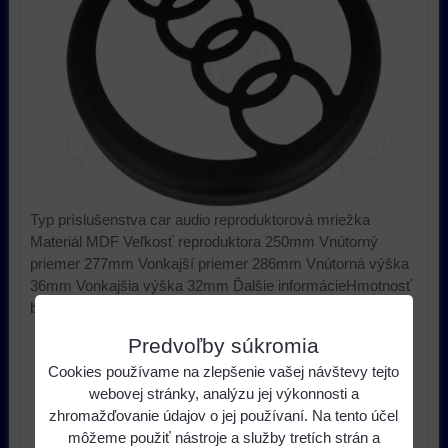
Typ príslušenstva car audio reproduktorová mriežka
Materiál MDF Veľkosť reproduktora 250mm Vnútorný
priemer 277mm Vonkajší priemer 286mm Vnútorná výška
36mm Vonkajšia výška 32mm Ďalšie informácieHmotnosť
brutto: 0.2 kg
Predvoľby súkromia
30,75 €
s DPH
Cena:
Cookies používame na zlepšenie vašej návštevy tejto
webovej stránky, analýzu jej výkonnosti a
ks
Do košíka
zhromažďovanie údajov o jej používaní. Na tento účel
môžeme použiť nástroje a služby tretích strán a