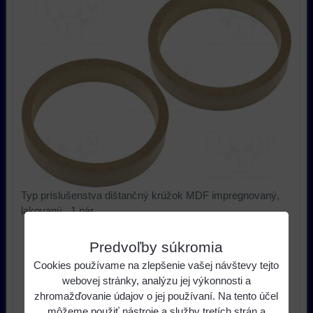
Typ príslušenstva dištančný krúžok MDF impregnovaný,
lakovaný , 1 pár
10,25 €
s DPH
Cena:
Predvoľby súkromia
Cookies používame na zlepšenie vašej návštevy tejto
ks
Do košíka
webovej stránky, analýzu jej výkonnosti a
zhromažďovanie údajov o jej používaní. Na tento účel
môžeme použiť nástroje a služby tretích strán a
Dostupnosť:
Skladom u nás