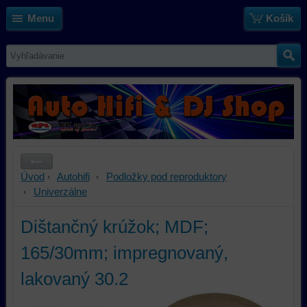
Menu
Košík
Úvod
Autohifi
Podložky pod reproduktory
Univerzálne
Dištančný krúžok; MDF;
165/30mm; impregnovaný,
lakovaný 30.2