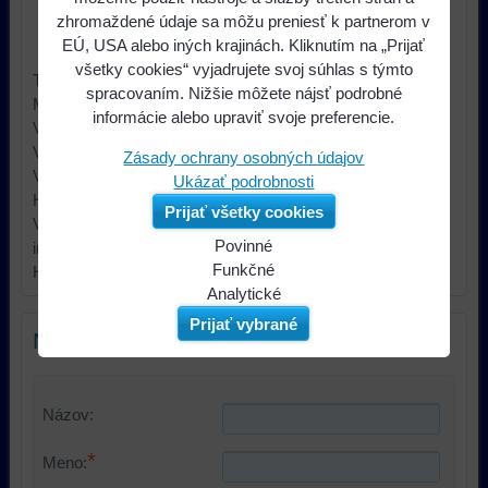
zhromaždené údaje sa môžu preniesť k partnerom v
Výrobca:
4CARMEDIA
EÚ, USA alebo iných krajinách. Kliknutím na „Prijať
všetky cookies“ vyjadrujete svoj súhlas s týmto
Typ príslušenstva car audio dištančný krúžok
spracovaním. Nižšie môžete nájsť podrobné
Materiál MDF
informácie alebo upraviť svoje preferencie.
Veľkosť reproduktora 165mm
Vnútorný priemer 144mm
Zásady ochrany osobných údajov
Vonkajší priemer 167mm
Ukázať podrobnosti
Hrúbka 30mm
Prijať všetky cookies
Vlastnosti car audio impregnovaný, lakovaný Ďalšie
Povinné
informácie
Naša
Funkčné
Hmotnosť brutto: 0.27 kg
webová
Môžeme
Analytické
stránka
ukladať
Používanie
Prijať vybrané
Nový komentár
ukladá
údaje
analytických
údaje
na
nástrojov
na
vašom
nám
vašom
zariadení
umožňuje
Názov:
zariadení
(súbory
lepšie
*
(súbory
cookie
porozumieť
Meno:
cookie
a
potrebám