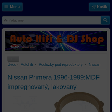
Menu
Košík
Úvod
Autohifi
Podložky pod reproduktory
Nissan
Nissan Primera 1996-1999;MDF
impregnovaný, lakovaný