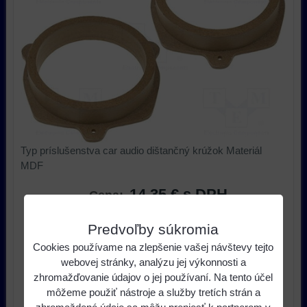
Typ príslušenstva car audio dištančný krúžok Materiál
MDF
14,35 €
s DPH
Cena:
Predvoľby súkromia
ks
Do košíka
Cookies používame na zlepšenie vašej návštevy tejto
webovej stránky, analýzu jej výkonnosti a
Dostupnosť:
do 14 dní
zhromažďovanie údajov o jej používaní. Na tento účel
Výrobca:
4CARMEDIA
môžeme použiť nástroje a služby tretích strán a