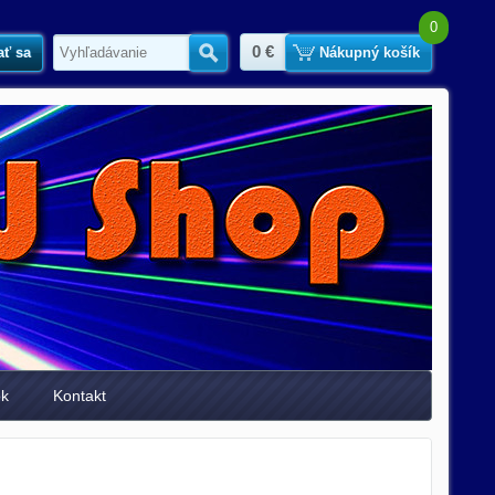
0
0 €
ať sa
Hľadať
Nákupný košík
ok
Kontakt