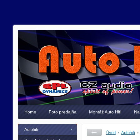
Home
Foto predajňa
Montáž Auto Hifi
Na
Autohifi
Úvod
Autohifi