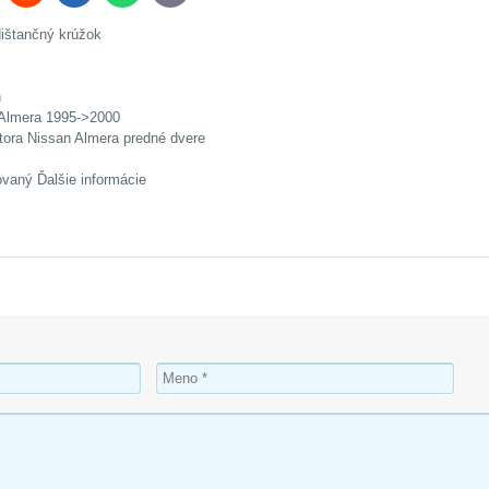
mail
dištančný krúžok
n
 Almera 1995->2000
tora Nissan Almera predné dvere
ovaný Ďalšie informácie