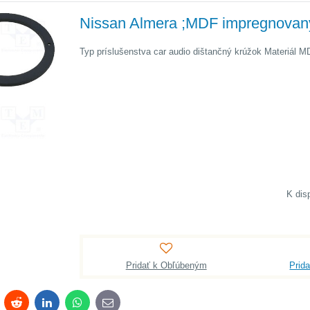
Nissan Almera ;MDF impregnovan
Typ príslušenstva car audio dištančný krúžok Materiál M
Pridať k Obľúbeným
Prid
terest
Reddit
LinkedIn
WhatsApp
E-