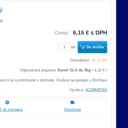
ý
DF
6,15 €
s DPH
Cena:
ks
Do košíka
Dostupnosť:
do 14 dní
Kuriér GLS do 5kg
•
4,10 €
•
Osobne na predajni v Rožňave
Výrobca:
4CARMEDIA
ať do zoznamu
Doručenia