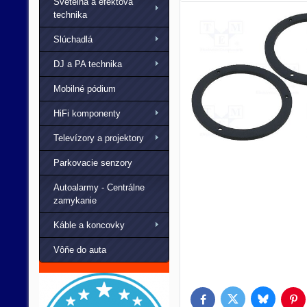
Svetelná a efektová
technika
Slúchadlá
DJ a PA technika
Mobilné pódium
HiFi komponenty
Televízory a projektory
Parkovacie senzory
Autoalarmy - Centrálne
zamykanie
Káble a koncovky
Vôňe do auta
Bluesky
Twitter
Facebook
Pin