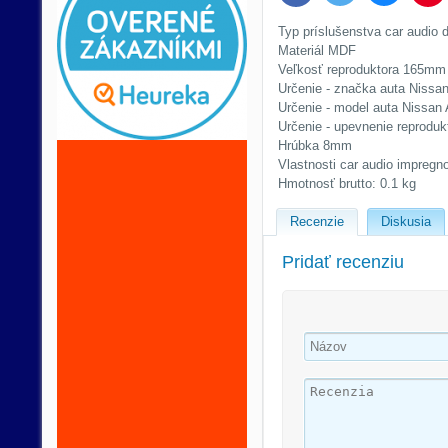
Typ príslušenstva car audio 
Materiál MDF
Veľkosť reproduktora 165mm
Určenie - značka auta Nissa
Určenie - model auta Nissan
Určenie - upevnenie reproduk
Hrúbka 8mm
Vlastnosti car audio impregn
Hmotnosť brutto: 0.1 kg
Recenzie
Diskusia
Pridať recenziu