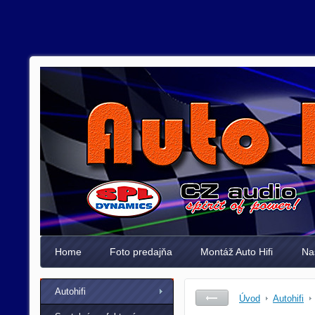
Home
Foto predajňa
Montáž Auto Hifi
Na
Autohifi
Úvod
Autohifi