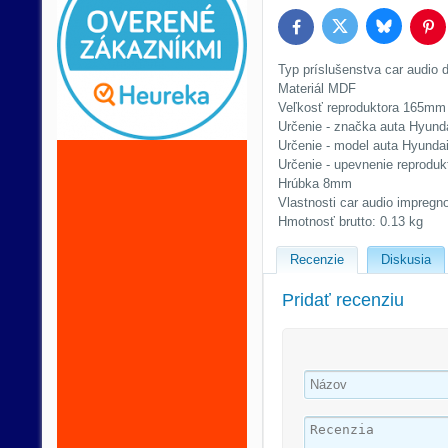
Bluesky
Twitter
Facebook
Pin
Typ príslušenstva car audio 
Materiál MDF
Veľkosť reproduktora 165mm
Určenie - značka auta Hyund
Určenie - model auta Hyunda
Určenie - upevnenie reprodu
Hrúbka 8mm
Vlastnosti car audio impregn
Hmotnosť brutto: 0.13 kg
Recenzie
Diskusia
Pridať recenziu