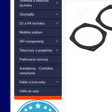
Svetelná a efektová
technika
Slúchadlá
DJ a PA technika
Mobilné pódium
HiFi komponenty
Televízory a projektory
Parkovacie senzory
Autoalarmy - Centrálne
zamykanie
Káble a koncovky
Vôňe do auta