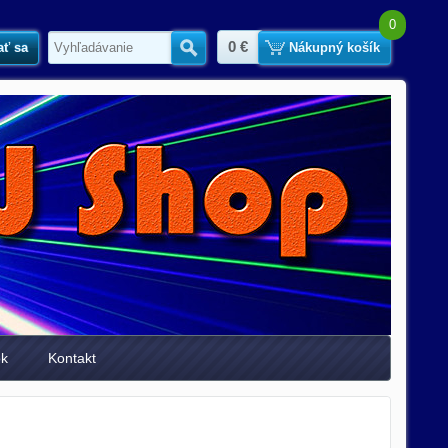
0
0 €
ať sa
Hľadať
Nákupný košík
ok
Kontakt