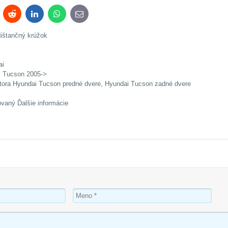
terest
Reddit
LinkedIn
WhatsApp
E-
mail
dištančný krúžok
ai
i Tucson 2005->
ktora Hyundai Tucson predné dvere, Hyundai Tucson zadné dvere
ovaný Ďalšie informácie