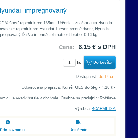
Hyundai; impregnovaný
MDF Veľkosť reproduktora 165mm Určenie - značka auta Hyundai
pevnenie reproduktora Hyundai Tucson predné dvere, Hyundai
pregnovaný Ďalšie informácieHmotnosť brutto: 0.13 kg
6,15 €
s DPH
Cena:
ks
Do košíka
Dostupnosť:
do 14 dní
Kuriér GLS do 5kg
•
4,10 €
•
Osobne na predajni v Rožňave
Výrobca:
4CARMEDIA
ať do zoznamu
Doručenia