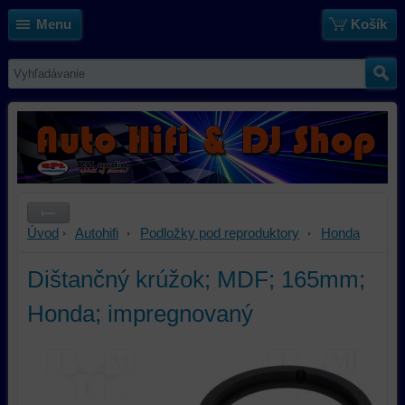
Menu
Košík
Úvod
Autohifi
Podložky pod reproduktory
Honda
Dištančný krúžok; MDF; 165mm;
Honda; impregnovaný