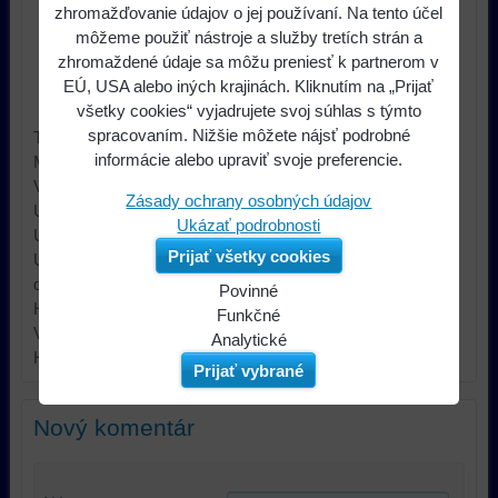
zhromažďovanie údajov o jej používaní. Na tento účel
môžeme použiť nástroje a služby tretích strán a
Dostupnosť:
do 14 dní
zhromaždené údaje sa môžu preniesť k partnerom v
EÚ, USA alebo iných krajinách. Kliknutím na „Prijať
Výrobca:
4CARMEDIA
všetky cookies“ vyjadrujete svoj súhlas s týmto
spracovaním. Nižšie môžete nájsť podrobné
Typ príslušenstva car audio dištančný krúžok
informácie alebo upraviť svoje preferencie.
Materiál MDF
Veľkosť reproduktora 165mm
Zásady ochrany osobných údajov
Určenie - značka auta Honda
Ukázať podrobnosti
Určenie - model auta Honda HR-V 1999->2006
Prijať všetky cookies
Určenie - upevnenie reproduktora Honda HR-V predné
dvere, Honda HR-V zadné dvere
Povinné
Hrúbka 18mm
Naša
Funkčné
Vlastnosti car audio impregnovaný Ďalšie informácie
webová
Môžeme
Analytické
Hmotnosť brutto: 0.19 kg
stránka
ukladať
Používanie
Prijať vybrané
ukladá
údaje
analytických
údaje
na
nástrojov
Nový komentár
na
vašom
nám
vašom
zariadení
umožňuje
zariadení
(súbory
lepšie