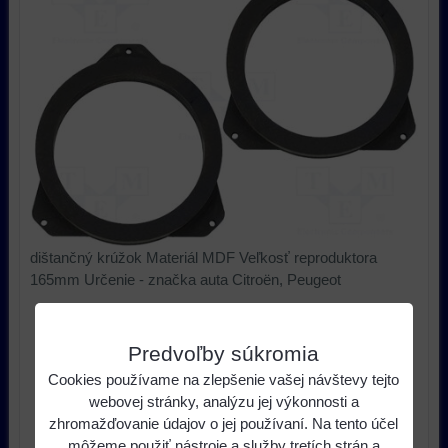
dištančný krúžok Materiál MDF Veľkosť reproduktora
165mm Určenie - značka auta Citroën, Peugeot
11,28 €
s DPH
Cena:
Predvoľby súkromia
ks
Do košíka
Cookies používame na zlepšenie vašej návštevy tejto
webovej stránky, analýzu jej výkonnosti a
zhromažďovanie údajov o jej používaní. Na tento účel
Dostupnosť:
do 14 dní
môžeme použiť nástroje a služby tretích strán a