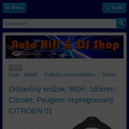
Menu
Košík
Úvod
Autohifi
Podložky pod reproduktory
Citroen
Dištančný krúžok; MDF; 165mm;
Citroën, Peugeot; impregnovaný
CITROEN 01