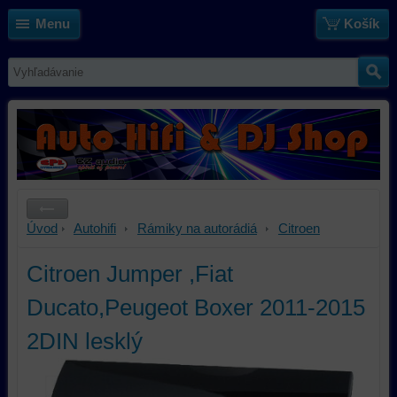
Menu
Košík
Úvod
Autohifi
Rámiky na autorádiá
Citroen
Citroen Jumper ,Fiat
Ducato,Peugeot Boxer 2011-2015
2DIN lesklý