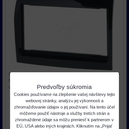
Rámček pre autorádio: Citroën Jumper 2011->, Fiat Ducato
MY 2011->, Peugeot Boxer 2011Plastový adaptér slúži pre
Predvoľby súkromia
montáž neoriginálneho rádia
Cookies používame na zlepšenie vašej návštevy tejto
17,32 €
s DPH
Cena:
webovej stránky, analýzu jej výkonnosti a
zhromažďovanie údajov o jej používaní. Na tento účel
môžeme použiť nástroje a služby tretích strán a
ks
Do košíka
zhromaždené údaje sa môžu preniesť k partnerom v
EÚ, USA alebo iných krajinách. Kliknutím na „Prijať
Dostupnosť:
Skladom u nás