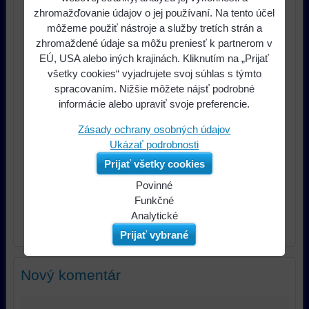
zhromažďovanie údajov o jej používaní. Na tento účel
môžeme použiť nástroje a služby tretích strán a
zhromaždené údaje sa môžu preniesť k partnerom v
EÚ, USA alebo iných krajinách. Kliknutím na „Prijať
všetky cookies“ vyjadrujete svoj súhlas s týmto
spracovaním. Nižšie môžete nájsť podrobné
informácie alebo upraviť svoje preferencie.
Zásady ochrany osobných údajov
Ukázať podrobnosti
Prijať všetky cookies
Povinné
Naša
Funkčné
webová
Môžeme
Analytické
stránka
ukladať
Používanie
Prijať vybrané
ukladá
údaje
analytických
údaje
na
nástrojov
Nový komentár
na
vašom
nám
vašom
zariadení
umožňuje
zariadení
(súbory
lepšie