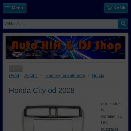
Menu
Košík
Úvod
Autohifi
Rámiky na autorádiá
Honda
Honda City od 2008
rámik slúži
na
inštaláciu 2
DIN
autorádia