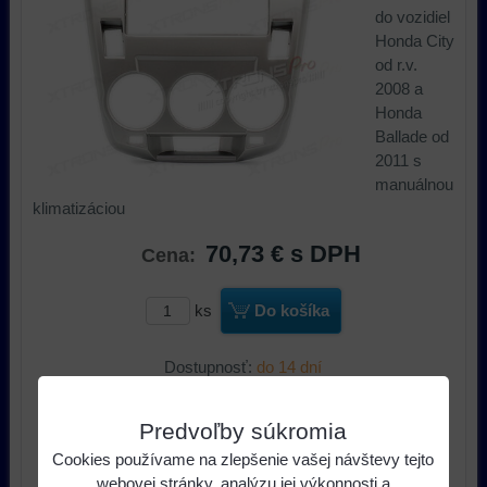
do vozidiel
Honda City
od r.v.
2008 a
Honda
Ballade od
2011 s
manuálnou
klimatizáciou
70,73 €
s DPH
Cena:
ks
Do košíka
Dostupnosť:
do 14 dní
Výrobca:
Xtrons
Predvoľby súkromia
Cookies používame na zlepšenie vašej návštevy tejto
webovej stránky, analýzu jej výkonnosti a