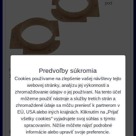
pod
reproduktory pre lepšiu akustiku pre Škoda Octavia I,
Predvoľby súkromia
16,5cm
Cookies používame na zlepšenie vašej návštevy tejto
webovej stránky, analýzu jej výkonnosti a
18,90 €
s DPH
Cena:
zhromažďovanie údajov o jej používaní. Na tento účel
môžeme použiť nástroje a služby tretích strán a
ks
Do košíka
zhromaždené údaje sa môžu preniesť k partnerom v
EÚ, USA alebo iných krajinách. Kliknutím na „Prijať
všetky cookies“ vyjadrujete svoj súhlas s týmto
Dostupnosť:
do 7 dní
spracovaním. Nižšie môžete nájsť podrobné
Cena za pár.MDF podložky pod reproduktory pre lepšiu
informácie alebo upraviť svoje preferencie.