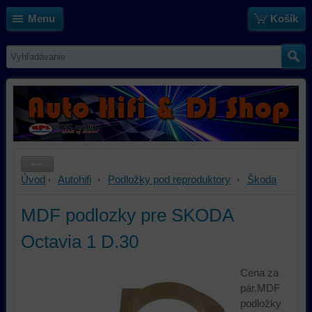
Menu
Košík
Úvod
Autohifi
Podložky pod reproduktory
Škoda
MDF podlozky pre SKODA
Octavia 1 D.30
Cena za
pár.MDF
podložky