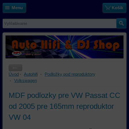
Menu
Košík
Úvod
Autohifi
Podložky pod reproduktory
Volkswagen
MDF podlozky pre VW Passat CC
od 2005 pre 165mm reproduktor
VW 04