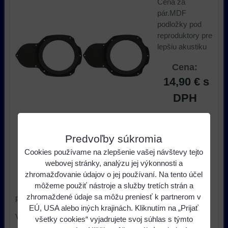
Cena za
pár.MDF
podložky pod
reproduktory pre
lepšiu akustiku
Cena:
14,90 €
s
DPH
ks
Do košíka
Predvoľby súkromia
Cookies používame na zlepšenie vašej návštevy tejto
Dostupnosť:
Skladom u nás
webovej stránky, analýzu jej výkonnosti a
zhromažďovanie údajov o jej používaní. Na tento účel
Výrobca:
4CARMEDIA
môžeme použiť nástroje a služby tretích strán a
zhromaždené údaje sa môžu preniesť k partnerom v
pre automobily:
EÚ, USA alebo iných krajinách. Kliknutím na „Prijať
VW Passat B6 od 3/2005-7/2010
všetky cookies“ vyjadrujete svoj súhlas s týmto