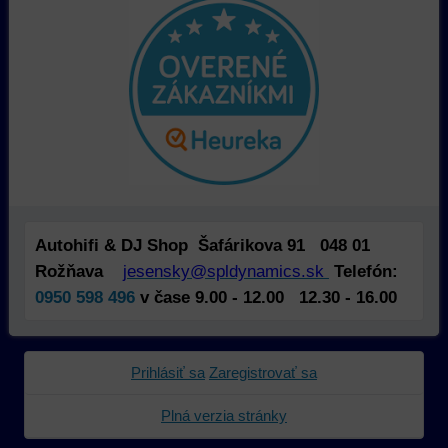
na
sme
tomu,
identifikáciu
mohli
ako
vašej
poskytovať
používajú
relácie
doplnkové
našu
a
funkcie,
stránku.
dosiahnutie
ktoré
Môžeme
základnej
zlepšujú
použiť
funkčnosti
váš
nástroje
platformy,
zážitok
prvej
zážitku
z
alebo
z
prehliadania,
tretej
Autohifi & DJ Shop Šafárikova 91 048 01
prehliadania
ukladať
strany
a
niektoré
na
Rožňava
jesensky@spldynamics.sk
Telefón:
zabezpečenia.
z
sledovanie
0950 598 496
v čase 9.00 - 12.00 12.30 - 16.00
vašich
alebo
preferencií
zaznamenávanie
bez
vášho
Prihlásiť sa
Zaregistrovať sa
toho,
prehliadania
aby
našej
Plná verzia stránky
ste
webovej
mali
stránky,