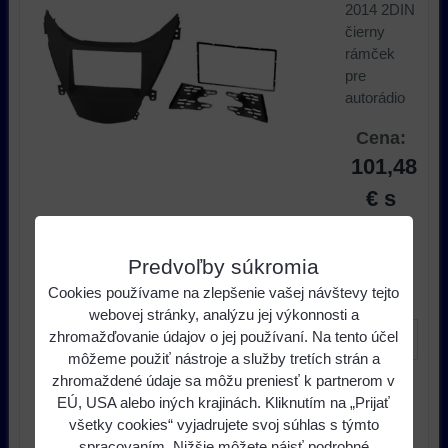
2014 2DIN
čierny
rámček
pre
autorádio
Cena:
101,48
€
s
DPH
Predvoľby súkromia
ks
Do košíka
Cookies používame na zlepšenie vašej návštevy tejto
webovej stránky, analýzu jej výkonnosti a
zhromažďovanie údajov o jej používaní. Na tento účel
môžeme použiť nástroje a služby tretích strán a
zhromaždené údaje sa môžu preniesť k partnerom v
Dostupnosť:
do 14 dní
EÚ, USA alebo iných krajinách. Kliknutím na „Prijať
všetky cookies“ vyjadrujete svoj súhlas s týmto
Výrobca:
Dietz
spracovaním. Nižšie môžete nájsť podrobné