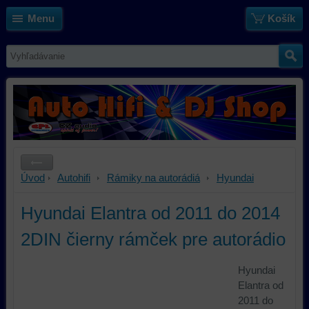
Menu
Košík
Úvod
Autohifi
Rámiky na autorádiá
Hyundai
Hyundai Elantra od 2011 do 2014
2DIN čierny rámček pre autorádio
Hyundai
Elantra od
2011 do