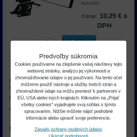
autorádio
10,25 €
s
Cena:
DPH
ks
Do košíka
Predvoľby súkromia
Dostupnosť:
Skladom u nás
Cookies používame na zlepšenie vašej návštevy tejto
Výrobca:
Dietz
webovej stránky, analýzu jej výkonnosti a
zhromažďovanie údajov o jej používaní. Na tento účel
Hyundai Santa Fe II. od 2006 do 2008 2DIN čierny rámček
môžeme použiť nástroje a služby tretích strán a
pre autorádio
zhromaždené údaje sa môžu preniesť k partnerom v
EÚ, USA alebo iných krajinách. Kliknutím na „Prijať
Rozmer otvoru pre čelný panel 2DIN autorádia: 172 x 98
všetky cookies“ vyjadrujete svoj súhlas s týmto
Plastový adaptér slúži pre montáž neoriginálneho autorádia.
spracovaním. Nižšie môžete nájsť podrobné
informácie alebo upraviť svoje preferencie.
Nový komentár
Zásady ochrany osobných údajov
Ukázať podrobnosti