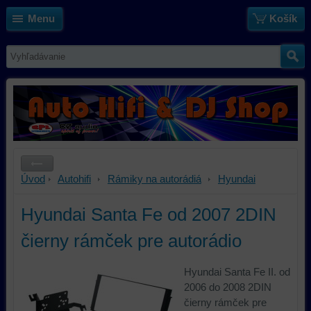
Menu
Košík
Úvod
Autohifi
Rámiky na autorádiá
Hyundai
Hyundai Santa Fe od 2007 2DIN
čierny rámček pre autorádio
Hyundai Santa Fe II. od
2006 do 2008 2DIN
čierny rámček pre